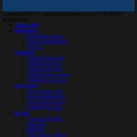
Copyright 2023 © xaynhaphunguyen.com | Thiết kế bởi
tscglobal.vn
Trang chủ
Giới thiệu
Giới thiệu chung
Tiêu chí hoạt động
Tin tức
Thiết Kế
Thiết kế nhà phố
Thiết kế biệt thự
Thiết kế nội thất
Thiết kế nhà xưởng
Thiết kế Chung cư
Xây dựng
Xây nhà trọn gói
Xây nhà phần thô
Sửa chữa cải tạo
Trang trí nội thất
Dự án
Trang trí nội thất
Nhà phố
Biệt thự
Văn phòng -Office