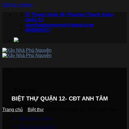
Skip to content
57 Thạnh Xuân 38, Phường Thạnh Xuân,
Quận 12
xaynhaphunguyen@gmail.com
0949495577
Trang chủ
BIỆT THỰ QUẬN 12- CĐT ANH TÂM
Giới thiệu
Trang chủ
»
Biệt thự
»
Biệt Thự Quận 12- CĐT anh Tâm
Giới thiệu chung
Tiêu chí hoạt động