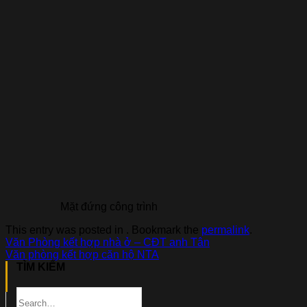
Mặt đứng công trình
This entry was posted in . Bookmark the
permalink
.
Văn Phòng kết hợp nhà ở – CĐT anh Tân
Văn phòng kết hợp căn hộ NTA
TÌM KIẾM