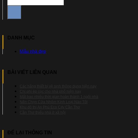
DANH MỤC
Mẫu nhà đẹp
BÀI VIẾT LIÊN QUAN
Các hãng thiết bị vệ sinh thông dụng hiện nay
Chi phí ép cọc cho nhà phố hiện nay
Mất bao nhiêu thời gian hoàn thành 1 ngôi nhà
Nên Chọn Cửa Nhôm Kính Loại Nào Tốt
Khu đô thị An Phú Eco City Cần Thơ
Cần Thơ thiếu nhà ở xã hội
ĐỂ LẠI THÔNG TIN