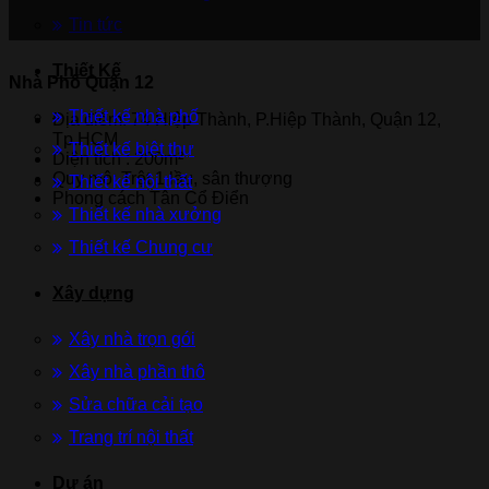
Tin tức
Thiết Kế
Nhà Phố Quận 12
Thiết kế nhà phố
Địa điểm: 74 Hiệp Thành, P.Hiệp Thành, Quận 12,
Tp.HCM
Thiết kế biệt thự
Diện tích : 200m²
Quy mô: Trệt,1 lầu, sân thượng
Thiết kế nội thất
Phong cách Tân Cổ Điển
Thiết kế nhà xưởng
Thiết kế Chung cư
Xây dựng
Xây nhà trọn gói
Xây nhà phần thô
Sửa chữa cải tạo
Trang trí nội thất
Dự án