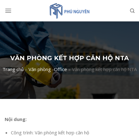
Skip
to
content
VĂN PHÒNG KẾT HỢP CĂN HỘ NTA
Trang chủ
»
Văn phòng -Office
»
Văn phòng kết hợp căn hộ NTA
Nội dung:
Công trình: Văn phòng kết hợp căn hộ