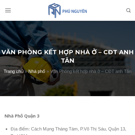
Skip
to
content
VĂN PHÒNG KẾT HỢP NHÀ Ở – CĐT ANH
TÂN
Trang chủ
»
Nhà phố
»
Văn Phòng kết hợp nhà ở – CĐT anh Tân
Nhà Phố Quận 3
Địa điểm: Cách Mạng Tháng Tám, P.Võ Thị Sáu, Quận 13,