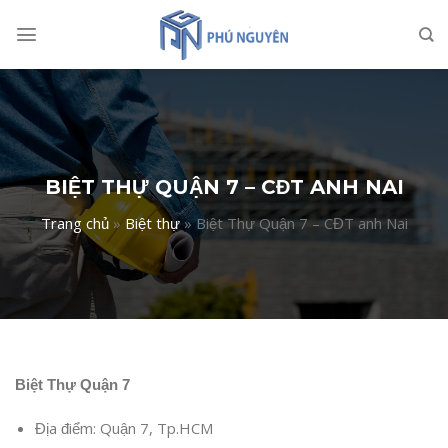
Skip
to
content
BIỆT THỰ QUẬN 7 – CĐT ANH NAI
Trang chủ
»
Biệt thự
»
Biệt Thự Quận 7 – CĐT anh Nai
Biệt Thự Quận 7
Địa điểm: Quận 7, Tp.HCM