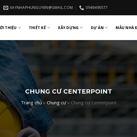
XAYNHAPHUNGUYEN@GMAIL.COM
0949495577
ỚI THIỆU
THIẾT KẾ
XÂY DỰNG
DỰ ÁN
MẪU NHÀ 
CHUNG CƯ CENTERPOINT
Trang chủ
»
Chung cư
»
Chung cư Centerpoint