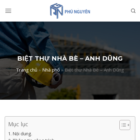
Skip
to
content
BIỆT THỰ NHÀ BÈ – ANH DŨNG
Trang chủ
»
Nhà phố
»
Biệt thự Nhà Bè – Anh Dũng
Mục lục
Nội dung.