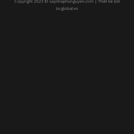
Copyright 2023 © xaynhaphunguyen.com | Thiết kế bởi
tscglobal.vn