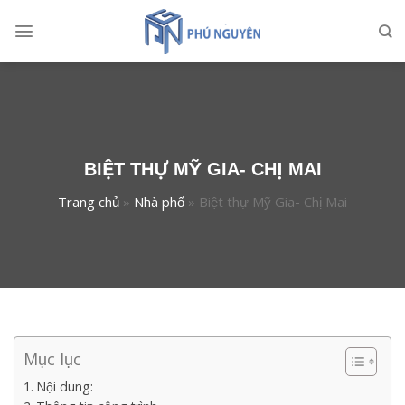
Skip
to
content
BIỆT THỰ MỸ GIA- CHỊ MAI
Trang chủ
»
Nhà phố
»
Biệt thự Mỹ Gia- Chị Mai
Mục lục
Nội dung: