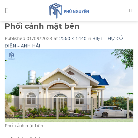
Skip
to
content
Phối cảnh mặt bên
Published
01/09/2023
at
2560 × 1440
in
BIỆT THỰ CỔ
ĐIỂN – ANH HẢI
Phối cảnh mặt bên