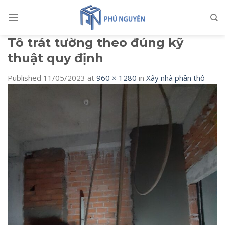
Skip
to
content
Tô trát tường theo đúng kỹ
thuật quy định
Published
11/05/2023
at
960 × 1280
in
Xây nhà phần thô