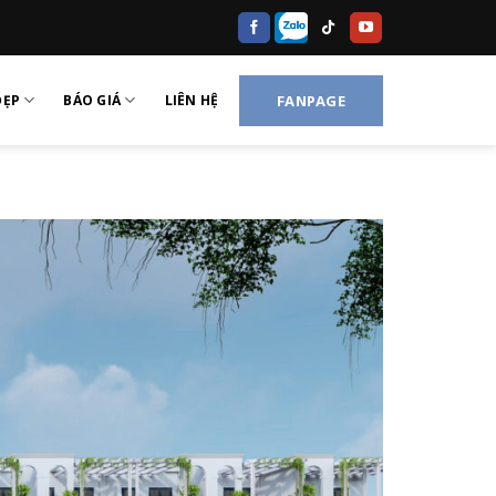
ĐẸP
BÁO GIÁ
LIÊN HỆ
FANPAGE