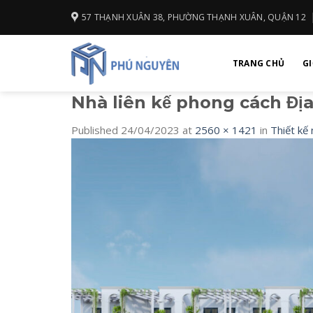
Skip
57 THẠNH XUÂN 38, PHƯỜNG THẠNH XUÂN, QUẬN 12
to
content
TRANG CHỦ
GI
Nhà liên kế phong cách Địa
Published
24/04/2023
at
2560 × 1421
in
Thiết kế