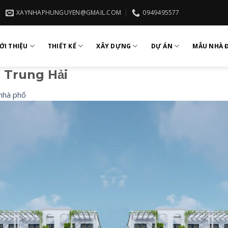
XAYNHAPHUNGUYEN@GMAIL.COM
0949495577
ỚI THIỆU
THIẾT KẾ
XÂY DỰNG
DỰ ÁN
MẪU NHÀ 
 Trung Hải
 nhà phố