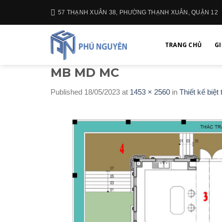
Skip
57 THẠNH XUÂN 38, PHƯỜNG THẠNH XUÂN, QUẬN 12
to
content
TRANG CHỦ
GI
MB MD MC
Published
18/05/2023
at
1453 × 2560
in
Thiết kế biệt