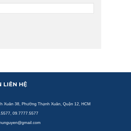
 LIÊN HỆ
h Xuân 38, Phường Thạnh Xuân, Quận 12, HCM
.5577, 09.7777.5577
hunguyen@gmail.com