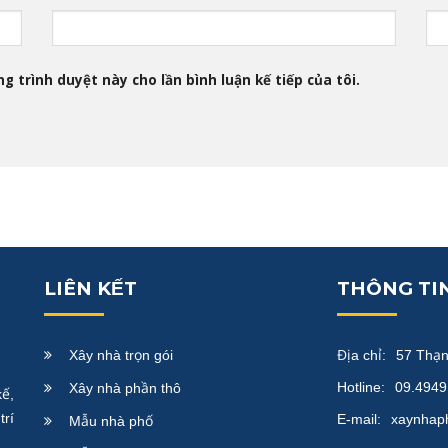
g trình duyệt này cho lần bình luận kế tiếp của tôi.
LIÊN KẾT
THÔNG TIN
Xây nhà trọn gói
Địa chỉ:
57 Thạn
Hotline:
09.4949
Xây nhà phần thô
ế,
trí
E-mail:
xaynhap
Mẫu nhà phố