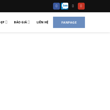
ĐẸP
BÁO GIÁ
LIÊN HỆ
FANPAGE