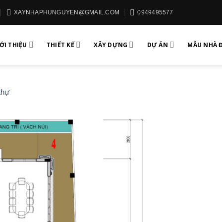
XAYNHAPHUNGUYEN@GMAIL.COM
0949495577
ỚI THIỆU
THIẾT KẾ
XÂY DỰNG
DỰ ÁN
MẪU NHÀ 
 thự