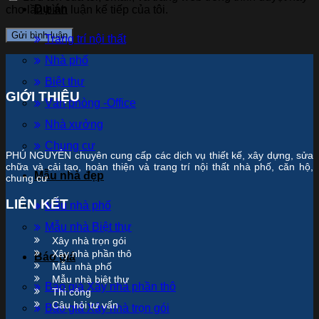
Dự án
cho lần bình luận kế tiếp của tôi.
Trang trí nội thất
Nhà phố
Biệt thự
GIỚI THIỆU
Văn phòng -Office
Nhà xưởng
Chung cư
PHÚ NGUYÊN chuyên cung cấp các dịch vụ thiết kế, xây dựng, sửa
chữa và cải tạo, hoàn thiện và trang trí nội thất nhà phố, căn hộ,
Mẫu nhà đẹp
chung cư
LIÊN KẾT
Mẫu nhà phố
Mẫu nhà Biệt thự
Xây nhà trọn gói
Xây nhà phần thô
Báo giá
Mẫu nhà phố
Mẫu nhà biệt thự
Báo giá Xây nhà phần thô
Thi công
Câu hỏi tư vấn
Báo giá Xây nhà trọn gói