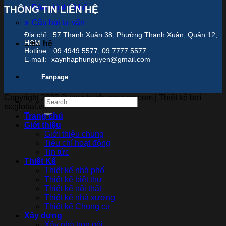
Báo giá thiết kế
THÔNG TIN LIÊN HỆ
Câu hỏi tư vấn
Địa chỉ:
57 Thạnh Xuân 38, Phường Thạnh Xuân, Quận 12,
HCM
Liên hệ
Hotline:
09.4949.5577, 09.7777.5577
E-mail:
xaynhaphunguyen@gmail.com
Fanpage
Copyright 2023 © xaynhaphunguyen.com | Thiết kế bởi
tscglobal.vn
Trang chủ
Giới thiệu
Giới thiệu chung
Tiêu chí hoạt động
Tin tức
Thiết Kế
Thiết kế nhà phố
Thiết kế biệt thự
Thiết kế nội thất
Thiết kế nhà xưởng
Thiết kế Chung cư
Xây dựng
Xây nhà trọn gói