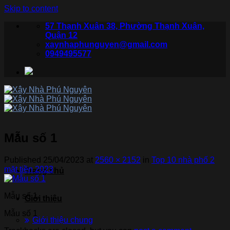
Skip to content
57 Thạnh Xuân 38, Phường Thạnh Xuân,
Quận 12
xaynhaphunguyen@gmail.com
0949495577
Mẫu số 1
Published
25/04/2023
at
2560 × 2152
in
Top 10 nhà phố 2
mặt tiền 2023
Trang chủ
Mẫu số 1
Giới thiệu
Mẫu số 1
Giới thiệu chung