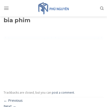
Skip
to
content
bia phim
Trackbacks are closed, but you can
post a comment
.
←
Previous
Next
→