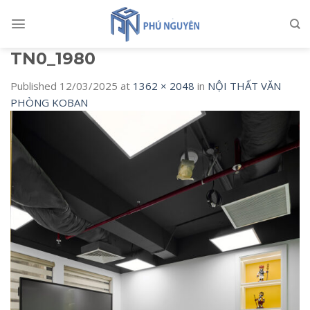
Skip
to
content
TN0_1980
Published
12/03/2025
at
1362 × 2048
in
NỘI THẤT VĂN
PHÒNG KOBAN