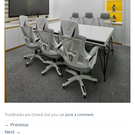
Trackbacks are closed, but you can
post a comment
.
←
Previous
Next
→