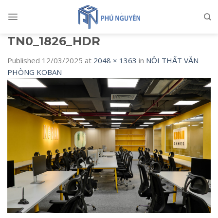
Skip
to
content
TN0_1826_HDR
Published
12/03/2025
at
2048 × 1363
in
NỘI THẤT VĂN
PHÒNG KOBAN