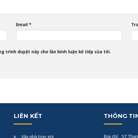
Email
*
Tr
g trình duyệt này cho lần bình luận kế tiếp của tôi.
LIÊN KẾT
THÔNG TIN
Địa chỉ:
57 Thạn
Xây nhà trọn gói