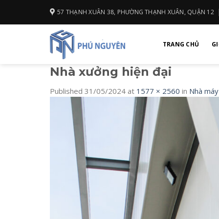
Skip
57 THẠNH XUÂN 38, PHƯỜNG THẠNH XUÂN, QUẬN 12
to
content
TRANG CHỦ
GI
Nhà xưởng hiện đại
Published
31/05/2024
at
1577 × 2560
in
Nhà máy 