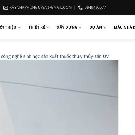
XAYNHAPHUNGUYEN@GMAIL.COM
0949495577
ỚI THIỆU
THIẾT KẾ
XÂY DỰNG
DỰ ÁN
MẪU NHÀ 
công nghệ sinh học sản xuất thuốc thú y thủy sản UV