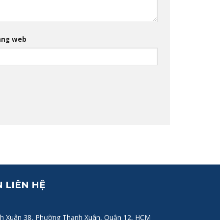
ang web
 LIÊN HỆ
h Xuân 38, Phường Thạnh Xuân, Quận 12, HCM