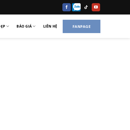
ĐẸP
BÁO GIÁ
LIÊN HỆ
FANPAGE