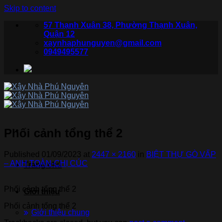
Skip to content
57 Thạnh Xuân 38, Phường Thạnh Xuân,
Quận 12
xaynhaphunguyen@gmail.com
0949495577
Phối cảnh tổng thể 2
Published
01/09/2023
at
2447 × 2160
in
BIỆT THỰ GÒ VẤP
– ANH TOÀN-CHỊ CÚC
Trang chủ
Phối cảnh tổng thể 2
Giới thiệu
Phối cảnh tổng thể 2
Giới thiệu chung