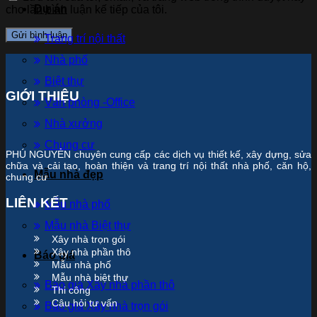
Dự án
cho lần bình luận kế tiếp của tôi.
Trang trí nội thất
Nhà phố
Biệt thự
GIỚI THIỆU
Văn phòng -Office
Nhà xưởng
Chung cư
PHÚ NGUYÊN chuyên cung cấp các dịch vụ thiết kế, xây dựng, sửa
chữa và cải tạo, hoàn thiện và trang trí nội thất nhà phố, căn hộ,
Mẫu nhà đẹp
chung cư
LIÊN KẾT
Mẫu nhà phố
Mẫu nhà Biệt thự
Xây nhà trọn gói
Xây nhà phần thô
Báo giá
Mẫu nhà phố
Mẫu nhà biệt thự
Báo giá Xây nhà phần thô
Thi công
Câu hỏi tư vấn
Báo giá Xây nhà trọn gói