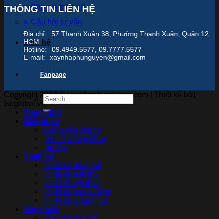
Báo giá thiết kế
THÔNG TIN LIÊN HỆ
Câu hỏi tư vấn
Địa chỉ:
57 Thạnh Xuân 38, Phường Thạnh Xuân, Quận 12,
HCM
Liên hệ
Hotline:
09.4949.5577, 09.7777.5577
E-mail:
xaynhaphunguyen@gmail.com
Fanpage
Copyright 2023 © xaynhaphunguyen.com | Thiết kế bởi
tscglobal.vn
Trang chủ
Giới thiệu
Giới thiệu chung
Tiêu chí hoạt động
Tin tức
Thiết Kế
Thiết kế nhà phố
Thiết kế biệt thự
Thiết kế nội thất
Thiết kế nhà xưởng
Thiết kế Chung cư
Xây dựng
Xây nhà trọn gói